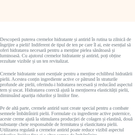
Descoperă puterea cremelor hidratante și antirid în rutina ta zilnică de
îngrijire a pielii! Indiferent de tipul de ten pe care îl ai, este esențial să
oferi hidratarea necesară pentru a menține pielea sănătoasă și
luminoasă. Cu ajutorul cremelor hidratante și antirid, poți obține
rezultate vizibile și un ten revitalizat.
Cremele hidratante sunt esențiale pentru a menține echilibrul hidratării
pielii. Acestea conțin ingrediente active ce pătrund în straturile
profunde ale pielii, oferindu-i hidratarea necesară și reducând aspectul
tern și uscat. Hidratarea corectă ajută la menținerea elasticității pielii,
diminuând apariția ridurilor și liniilor fine.
Pe de altă parte, cremele antirid sunt create special pentru a combate
semnele îmbătrânirii pielii. Formulate cu ingrediente active puternice,
aceste creme ajută la stimularea producției de colagen și elastină, două
substanțe cheie responsabile de fermitatea și elasticitatea pielii.
Utilizarea regulată a cremelor antirid poate reduce vizibil aspectul