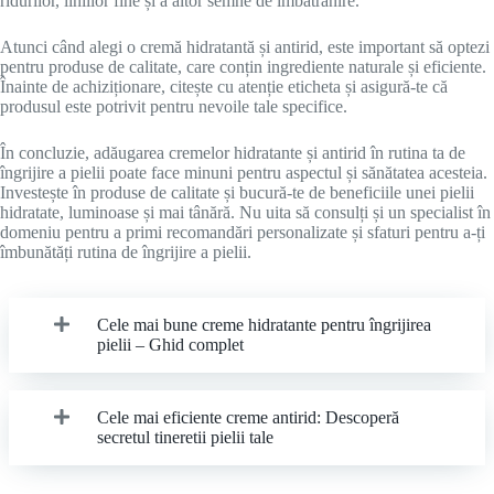
ridurilor, liniilor fine și a altor semne de îmbătrânire.
Atunci când alegi o cremă hidratantă și antirid, este important să optezi
pentru produse de calitate, care conțin ingrediente naturale și eficiente.
Înainte de achiziționare, citește cu atenție eticheta și asigură-te că
produsul este potrivit pentru nevoile tale specifice.
În concluzie, adăugarea cremelor hidratante și antirid în rutina ta de
îngrijire a pielii poate face minuni pentru aspectul și sănătatea acesteia.
Investește în produse de calitate și bucură-te de beneficiile unei pielii
hidratate, luminoase și mai tânără. Nu uita să consulți și un specialist în
domeniu pentru a primi recomandări personalizate și sfaturi pentru a-ți
îmbunătăți rutina de îngrijire a pielii.
Cele mai bune creme hidratante pentru îngrijirea
pielii – Ghid complet
Cele mai eficiente creme antirid: Descoperă
secretul tineretii pielii tale